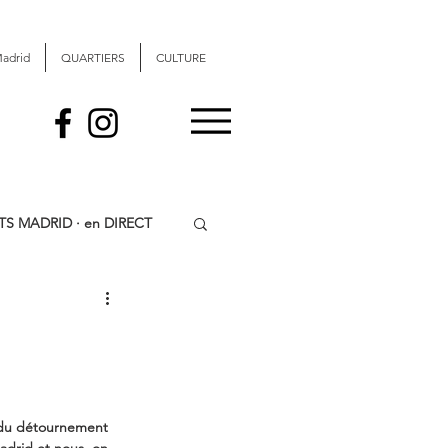
Madrid
QUARTIERS
CULTURE
S MADRID · en DIRECT
, BOIRE, RECOMMENCER
e du détournement 