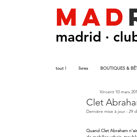
mad
madrid · clu
tout !
livres
BOUTIQUES & BÊT
Vincent
10 mars 20
MADRID : CHEFS-d'ŒUVRE sans hor
Clet Abraham
Dernière mise à jour :
29 d
Quand Clet Abraham n'aime 