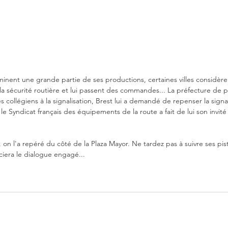
éliminent une grande partie de ses productions, certaines villes considèr
la sécurité routière et lui passent des commandes... La préfecture de po
collégiens à la signalisation, Brest lui a demandé de repenser la signa
e Syndicat français des équipements de la route a fait de lui son invit
on l'a repéré du côté de la Plaza Mayor. Ne tardez pas à suivre ses pist
éciera le dialogue engagé...