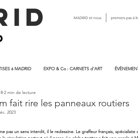
rid
MADRID et nous
premiers pas à 
b
ISES à MADRID
EXPO & Co : CARNETS d’ART
ÉVÈNEMENT
18
2 min de lecture
aire
Madrid · architecture, patrimoine
MADRID · MANGER
 fait rire les panneaux routiers
éc. 2023
pas un sens interdit, il le redessine. Le graffeur français, spécialist