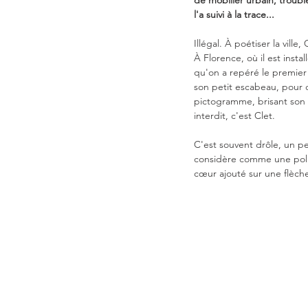
de mobilier urbain, trouble
l'a suivi à la trace...
Illégal. À poétiser la vill
À Florence, où il est instal
qu'on a repéré le premier «
son petit escabeau, pour c
pictogramme, brisant son i
interdit, c'est Clet.
C'est souvent drôle, un pe
considère comme une pollu
cœur ajouté sur une flèche