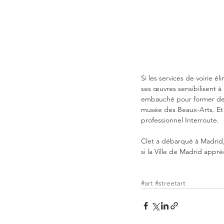
Si les services de voirie 
ses œuvres sensibilisent à 
embauché pour former des 
musée des Beaux-Arts. Et l
professionnel Interroute.
Clet a débarqué à Madrid, 
si la Ville de Madrid appr
#art
#streetart