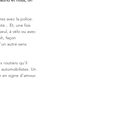
Madrid et nous, on 
es avec la police. 
e... Et, une fois 
seul, à vélo ou avec 
sh, façon 
'un autre sens 
 routiers qu'il 
 automobilistes. Un 
on en signe d'amour. 