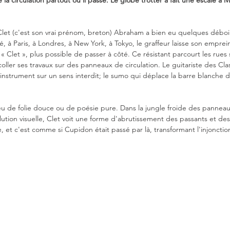
 la circulation partout où il passe. Le globe trotter a fait une escale à 
e, Clet (c'est son vrai prénom, breton) Abraham a bien eu quelques déboir
lé, à Paris, à Londres, à New York, à Tokyo, le graffeur laisse son empreint
 Clet », plus possible de passer à côté. Ce résistant parcourt les rues 
oller ses travaux sur des panneaux de circulation. Le guitariste des Cla
nstrument sur un sens interdit; le sumo qui déplace la barre blanche d
u de folie douce ou de poésie pure. Dans la jungle froide des panneaux
tion visuelle, Clet voit une forme d'abrutissement des passants et des
, et c'est comme si Cupidon était passé par là, transformant l'injoncti