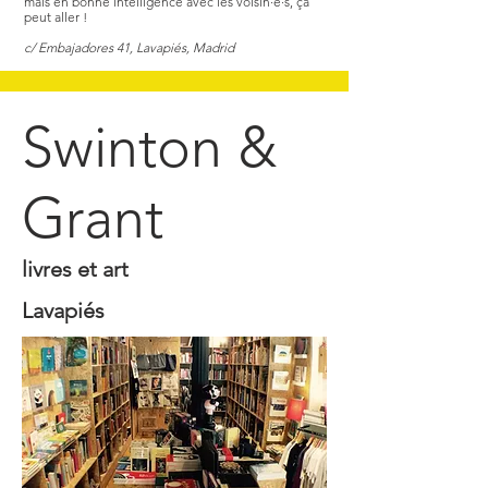
mais en bonne intelligence avec les voisin·e·s, ça
peut aller !
c/ Embajadores 41, Lavapiés, Madrid
Swinton &
Grant
livres et art
Lavapiés