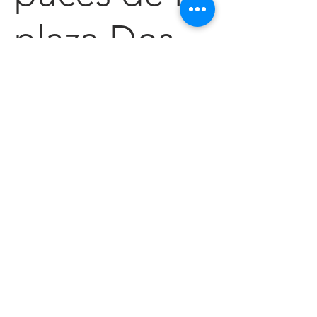
plaza Dos
de Mayo
puces
Malasaña
La plaza del Dos de Mayo est le cœur du quartier
de Malasaña. Et c'est là que s'installe ce tout petit