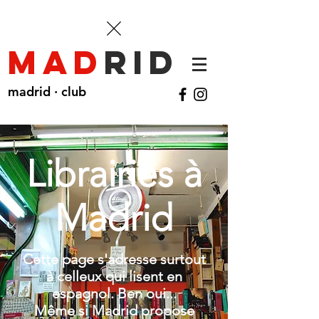
mad
rid
madrid · club
Librairies à
Madrid
Cette page s'adresse surtout
à celleux qui lisent en
espagnol. Ben oui...
Même si Madrid propose