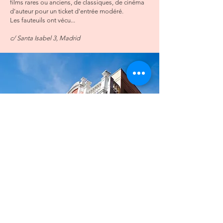
films rares ou anciens, de classiques, de cinéma
d'auteur pour un ticket d'entrée modéré.
Les fauteuils ont vécu...
c/ Santa Isabel 3, Madrid
​Église de San Millán y San
Cayetano
On aime cette église aux murs extérieurs
dévastés. Elle date de 1669 et elle a failli y passer
pendant la Guerre Civile.
L'aspect lépreux du mur latéral nous a d'abord