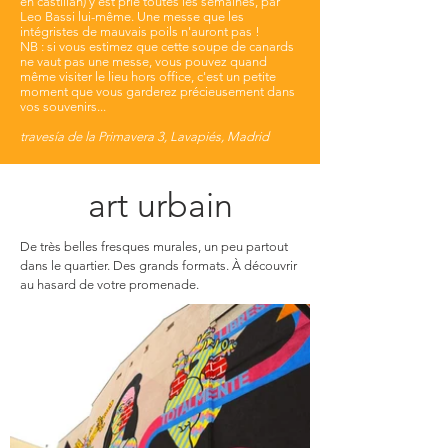
en castillan) y est prié toutes les semaines, par
Leo Bassi lui-même. Une messe que les
intégristes de mauvais poils n'auront pas !
NB : si vous estimez que cette soupe de canards
ne vaut pas une messe, vous pouvez quand
même visiter le lieu hors office, c'est un petite
moment que vous garderez précieusement dans
vos souvenirs...​
travesía de la Primavera 3, Lavapiés, Madrid
art urbain
De très belles fresques murales, un peu partout
dans le quartier. Des grands formats. À découvrir
au hasard de votre promenade.