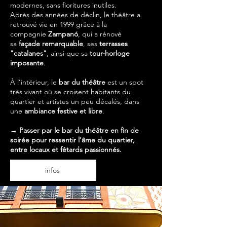
modernes, sans fioritures inutiles.
Après des années de déclin, le théâtre a
retrouvé vie en 1999 grâce à la
compagnie
Zampanó
, qui a rénové
sa
façade remarquable
, ses
terrasses
"catalanes"
, ainsi que sa
tour-horloge
imposante
.
À l’intérieur, le
bar du théâtre
est un spot
très vivant où se croisent habitants du
quartier et artistes un peu décalés, dans
une
ambiance festive et libre
.
→ Passer par le bar du théâtre en fin de
soirée pour ressentir l’âme du quartier,
entre locaux et fêtards passionnés.
infos