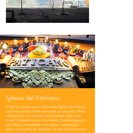
Iglesia del Paticano
C'est un clown qui a créé cette Église du Patican
qu'on pourrait croire consacré au seul rire. Mais
cette secte n'a rien de monothéiste, elle loue
aussi l'impertinence, l'insolence, l'extravagance...
Leo Bassi a implanté son église "patolique"
dans une ruelle du quartier. Le dieu Pato (canard