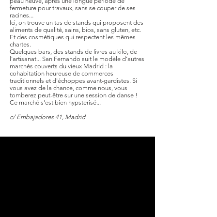
peau neuve, après une longue période de
fermeture pour travaux, sans se couper de ses
racines...
Ici, on trouve un tas de stands qui proposent des
aliments de qualité, sains, bios, sans gluten, etc.
Et des cosmétiques qui respectent les mêmes
chartes.
Quelques bars, des stands de livres au kilo, de
l'artisanat... San Fernando suit le modèle d’autres
marchés couverts du vieux Madrid : la
cohabitation heureuse de commerces
traditionnels et d'échoppes avant-gardistes. Si
vous avez de la chance, comme nous, vous
tomberez peut-être sur une session de danse !
Ce marché s'est bien hypsterisé...
c/ Embajadores 41, Madrid