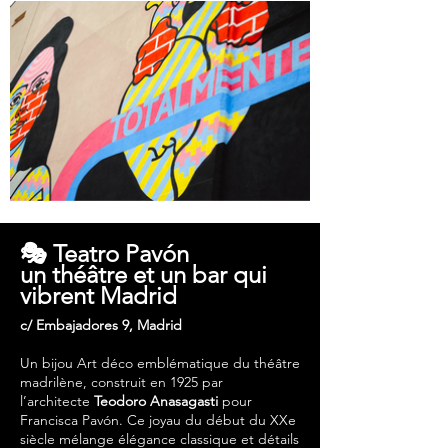
🎭 Teatro Pavón
un théâtre et un bar qui
vibrent Madrid
c/ Embajadores 9, Madrid
Un
bijou Art déco
emblématique du théâtre
madrilène, construit en 1925 par
l’architecte
Teodoro Anasagasti
pour
Francisca Pavón. Ce joyau du début du XXe
siècle mélange élégance classique et détails