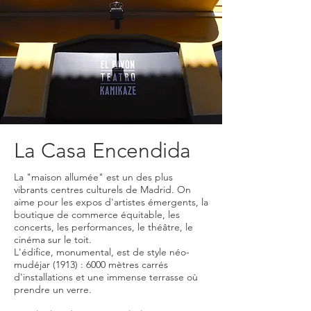
La Casa Encendida
La "maison allumée" est un des plus
vibrants centres culturels de Madrid. On
aime pour les expos d'artistes émergents, la
boutique de commerce équitable, les
concerts, les performances, le théâtre, le
cinéma sur le toit.
L'édifice, monumental, est de style néo-
mudéjar (1913) : 6000 mètres carrés
d'installations et une immense terrasse où
prendre un verre.