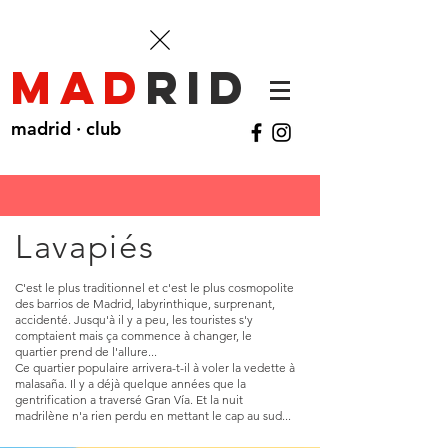
mad
rid
madrid · club
Lavapiés
C'est le plus traditionnel et c'est le plus cosmopolite
des barrios de Madrid, labyrinthique, surprenant,
accidenté. Jusqu'à il y a peu, les touristes s'y
comptaient mais ça commence à changer, le
quartier prend de l'allure...
Ce quartier populaire arrivera-t-il à voler la vedette à
malasaña. Il y a déjà quelque années que la
gentrification a traversé Gran Vía. Et la nuit
madrilène n'a rien perdu en mettant le cap au sud...