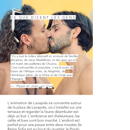
CE QUE DISENT LES GENS
"Il y a tout le milieu alternatif ici, entouré de familles
africaines, de vieux Madrilènes, et des gays qui en
ont marre des paillettes de Chueca...
C'est cosmopolite et populaire, c'est le point de
fusion de l’Afrique noire, du Maghreb, de
l’Amérique latine, de la Chine et de l’Inde avec
l'Espagne."
— Pepe et Juan, in love
L'animation de Lavapiés se concentre autour
de la plaza de Lavapiés, où s'installer sur une
terrasse et regarder la faune déambuler est
déjà un but. L'ambiance est chaleureuse, les
cafés et bars sont bon marché. L'endroit est
parfait pour une pause entre deux musées (le
Reina Sofia est au bout du quartier, le Prado