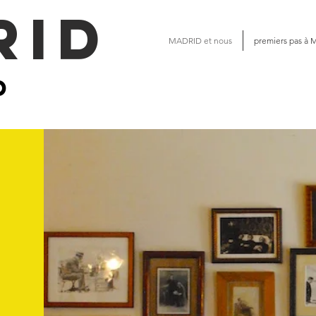
rid
MADRID et nous
premiers pas à 
b