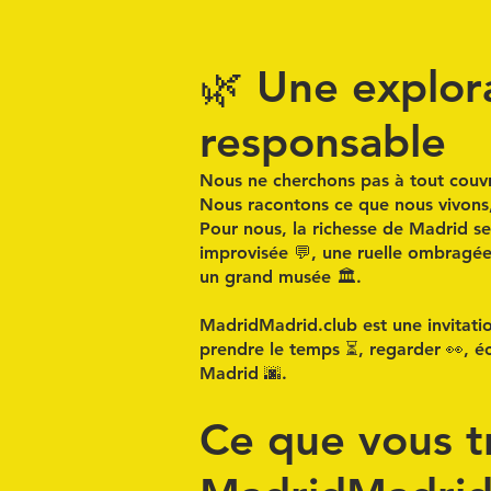
🌿 Une explora
responsable
Nous ne cherchons pas à tout couvr
Nous racontons
ce que nous vivons
Pour nous, la richesse de Madrid s
improvisée
💬, une
ruelle ombragé
un
grand musée
🏛️.
MadridMadrid.club est une invitatio
prendre le temps ⏳, regarder 👀, éc
Madrid 🌆.
Ce que vous t