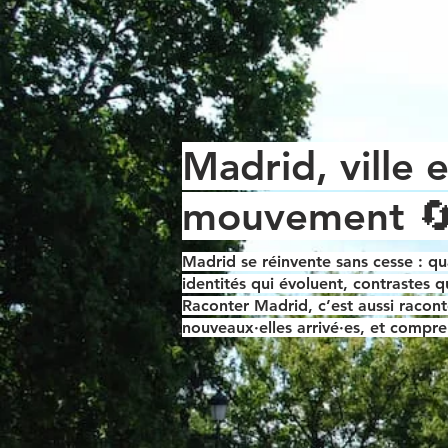
Madrid, ville 
mouvement 
Madrid se réinvente sans cesse : qu
identités qui évoluent, contrastes 
Raconter Madrid, c’est aussi racon
nouveaux·elles arrivé·es
, et compre