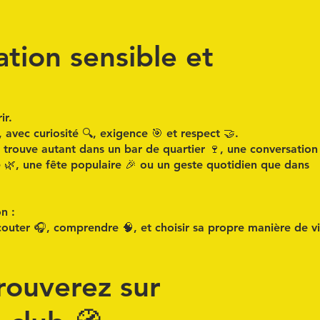
tion sensible et
ir.
, avec curiosité 🔍, exigence 🎯 et respect 🤝.
e trouve autant dans un
bar de quartier
🍷, une
conversation
e
🌿, une fête populaire 🎉 ou un
geste quotidien
que dans
n :
outer 🎧, comprendre 🧠, et choisir sa propre manière de v
rouverez sur