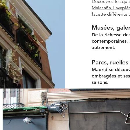
Découvrez les quart
Malasaña, Lavapiés
facette différente
Musées, galer
De la richesse d
contemporaines, 
autrement
.​
Parcs, ruelles
Madrid se découvr
ombragées et se
saisons.