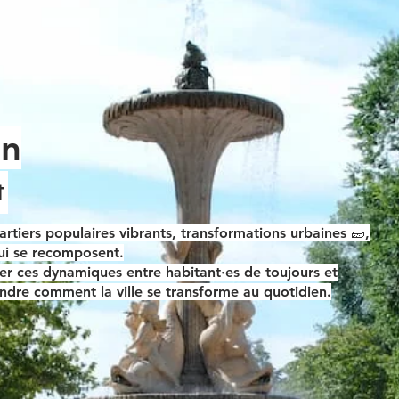
en

artiers populaires vibrants, transformations urbaines 🧱,
qui se recomposent.
ter ces
dynamiques entre habitant·es de toujours et
ndre comment la ville se transforme au quotidien.