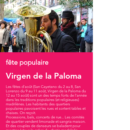
fête populaire
Virgen de la Paloma
Les fêtes d'août (San Cayetano du 2 au 8, San
Lorenzo du 9 au 11 août, Virgen de la Paloma du
12 au 15 août) sont un des temps forts de l'année
dans les traditions populaires (et religieuses)
madrilènes. Les habitants des quartiers
populaires pavoisent les rues et sortent tables et
chaises. On reçoit.
Processions, bals, concerts de rue... Les comités
de quartier vendent limonade et sangria maison.
Et des couples de danseurs se baladent pour