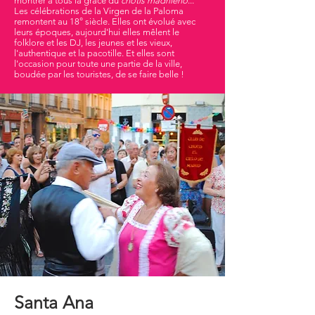
montrer à tous la grâce du
chotis madrileño
...
Les célébrations de la Virgen de la Paloma
remontent au 18° siècle. Elles ont évolué avec
leurs époques, aujourd'hui elles mêlent le
folklore et les DJ, les jeunes et les vieux,
l'authentique et la pacotille. Et elles sont
l'occasion pour toute une partie de la ville,
boudée par les touristes, de se faire belle !
Santa Ana