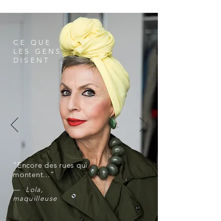
CE QUE
LES GENS
DISENT
“​Encore des rues qui
montent...”
— Lola,
maquilleuse