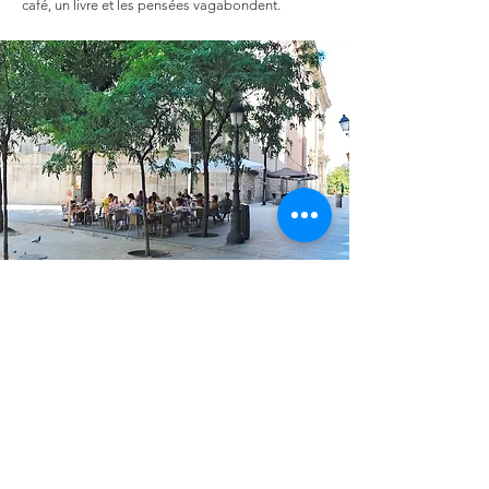
café, un livre et les pensées vagabondent.
Église de San Andrés
Apostol
On ne la voit presque pas si on ne lève pas les
yeux au ciel... Ses murs roses... L'église San
Andrés est une des plus anciennes de Madrid.
San Isidro aurait été enterré là en 1130, mais le
bâtiment actuel date du 17° siècle