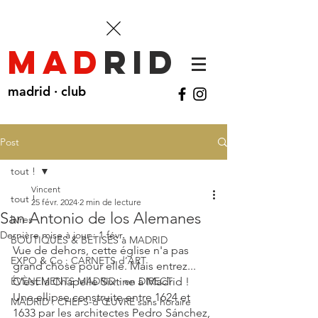
mad
rid
madrid · club
Post
tout !
Vincent
tout !
25 févr. 2024
2 min de lecture
San Antonio de los Alemanes
livres
Dernière mise à jour :
1 févr.
BOUTIQUES & BÊTISES à MADRID
Vue de dehors, cette église n'a pas 
EXPO & Co : CARNETS d’ART
grand chose pour elle. Mais entrez... 
ÉVÈNEMENTS MADRID · en DIRECT
C'est la Chapelle Sixtine à Madrid ! 
Une ellipse construite entre 1624 et 
MADRID : CHEFS-d'ŒUVRE sans horaire
1633 
par les architectes Pedro Sánchez, 